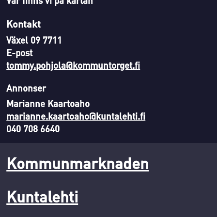
Var finns vi på kartan
Kontakt
Växel 09 7711
E-post
tommy.pohjola@kommuntorget.fi
Annonser
Marianne Kaartoaho
marianne.kaartoaho@kuntalehti.fi
040 708 6640
Kommunmarknaden
Kuntalehti