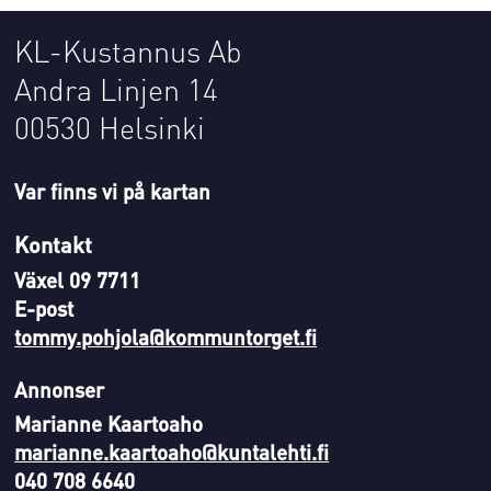
KL-Kustannus Ab
Andra Linjen 14
00530 Helsinki
Var finns vi på kartan
Kontakt
Växel 09 7711
E-post
tommy.pohjola@kommuntorget.fi
Annonser
Marianne Kaartoaho
marianne.kaartoaho@kuntalehti.fi
040 708 6640