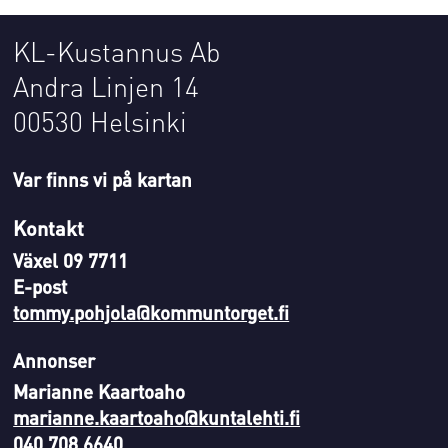
KL-Kustannus Ab
Andra Linjen 14
00530 Helsinki
Var finns vi på kartan
Kontakt
Växel 09 7711
E-post
tommy.pohjola@kommuntorget.fi
Annonser
Marianne Kaartoaho
marianne.kaartoaho@kuntalehti.fi
040 708 6640