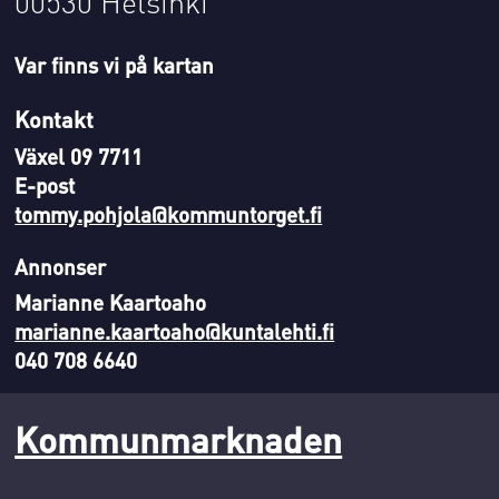
00530 Helsinki
Var finns vi på kartan
Kontakt
Växel 09 7711
E-post
tommy.pohjola@kommuntorget.fi
Annonser
Marianne Kaartoaho
marianne.kaartoaho@kuntalehti.fi
040 708 6640
Kommunmarknaden