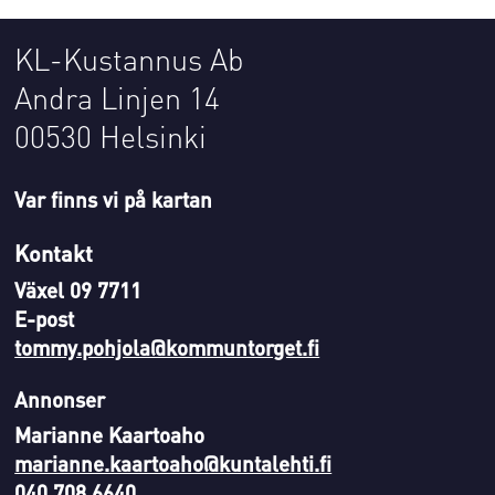
KL-Kustannus Ab
Andra Linjen 14
00530 Helsinki
Var finns vi på kartan
Kontakt
Växel 09 7711
E-post
tommy.pohjola@kommuntorget.fi
Annonser
Marianne Kaartoaho
marianne.kaartoaho@kuntalehti.fi
040 708 6640