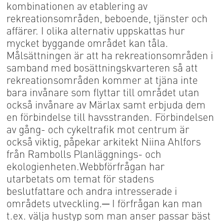
kombinationen av etablering av
rekreationsområden, beboende, tjänster och
affärer. I olika alternativ uppskattas hur
mycket byggande området kan tåla.
Målsättningen är att ha rekreationsområden i
samband med bosättningskvarteren så att
rekreationsområden kommer at tjäna inte
bara invånare som flyttar till området utan
också invånare av Märlax samt erbjuda dem
en förbindelse till havsstranden. Förbindelsen
av gång- och cykeltrafik mot centrum är
också viktig, påpekar arkitekt Niina Ahlfors
från Rambolls Planläggnings- och
ekologienheten.Webbförfrågan har
utarbetats om temat för stadens
beslutfattare och andra intresserade i
områdets utveckling.─ I förfrågan kan man
t.ex. välja hustyp som man anser passar bäst