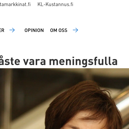
tamarkkinat.fi
KL-Kustannus.fi
ER
OPINION
OM OSS
åste vara meningsfulla