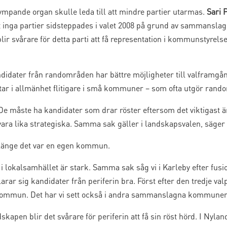
ympande organ skulle leda till att mindre partier utarmas.
Sari 
ga partier sidsteppades i valet 2008 på grund av sammanslagni
t blir svårare för detta parti att få representation i kommunstyr
ndidater från randområden har bättre möjligheter till valframgån
tar i allmänhet flitigare i små kommuner – som ofta utgör ran
De måste ha kandidater som drar röster eftersom det viktigast är
 vara lika strategiska. Samma sak gäller i landskapsvalen, säger
å länge det var en egen kommun.
en i lokalsamhället är stark. Samma sak såg vi i Karleby efter fus
larar sig kandidater från periferin bra. Först efter den tredje 
ommun. Det har vi sett också i andra sammanslagna kommune
pen blir det svårare för periferin att få sin röst hörd. I Nylan