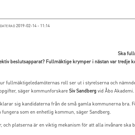
2019-02-14 - 11:14
PDATERAD
Ska full
fektiv beslutsapparat? Fullmäktige krymper i nästan var tredje
hur fullmäktigeledamöternas roll ser ut i styrelserna och nämnde
uppgifter, säger kommunforskare
Siv Sandberg
vid Åbo Akademi.
a klarar sig kandidaterna från de små gamla kommunerna bra. För
fungera som en enhetlig kommun, säger Sandberg.
r, och platserna är en viktig mekanism för att alla invånare ska 