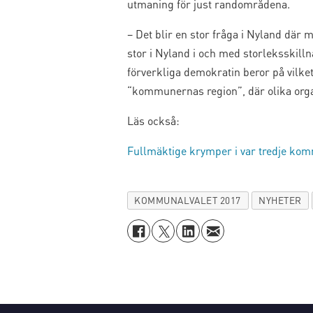
utmaning för just randområdena.
– Det blir en stor fråga i Nyland där
stor i Nyland i och med storleksskil
förverkliga demokratin beror på vilke
“kommunernas region”, där olika org
Läs också:
Fullmäktige krymper i var tredje ko
KOMMUNALVALET 2017
NYHETER