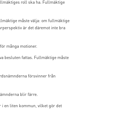
llmäktiges roll ska ha. Fullmäktige
lmäktige måste välja: om fullmäktige
arperspektiv är det däremot inte bra
n för många motioner.
va besluten fattas. Fullmäktige måste
vårdsnämnderna försvinner från
ämnderna blir färre.
 i en liten kommun, vilket gör det