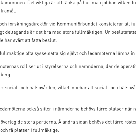
 kommunen. Det viktiga är att tänka på hur man jobbar, vilken fu
 framåt.
ch forskningsdirektör vid Kommunförbundet konstaterar att ful
gt deltagande är det bra med stora fullmäktigen. Ur beslutsfatt
 har svårt att fatta beslut.
t fullmäktige ofta sysselsätta sig självt och ledamöterna lämna i
möternas roll ser ut i styrelserna och nämnderna, där de operati
dberg.
r social- och hälsovården, vilket innebär att social- och hälso
ledamöterna också sitter i nämnderna behövs färre platser när n
verlag de stora partierna. Å andra sidan behövs det färre röster
 och få platser i fullmäktige.