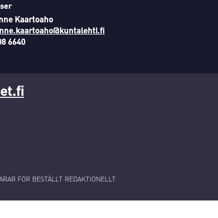
ser
nne Kaartoaho
nne.kaartoaho@kuntalehti.fi
08 6640
t.fi
RAR FÖR BESTÄLLT REDAKTIONELLT