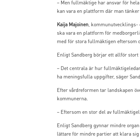
– Men fullmäktige har ansvar för hela
kan vara en plattform där man tänker
Kaija Majoinen
, kommunutvecklings- o
ska vara en plattform för medborgerli
med för stora fullmäktigen eftersom de
Enligt Sandberg börjar ett allför stor
– Det centrala är hur fullmäktigeleda
ha meningsfulla uppgifter, säger San
Efter vårdreformen tar landskapen öve
kommunerna.
– Eftersom en stor del av fullmäktige
Enligt Sandberg gynnar mindre organ ö
lättare för mindre partier att klara sig