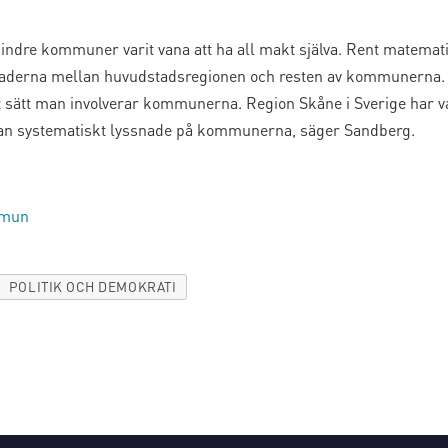
 mindre kommuner varit vana att ha all makt själva. Rent matemat
lnaderna mellan huvudstadsregionen och resten av kommunerna.
t sätt man involverar kommunerna. Region Skåne i Sverige har v
an systematiskt lyssnade på kommunerna, säger Sandberg.
mmun
POLITIK OCH DEMOKRATI