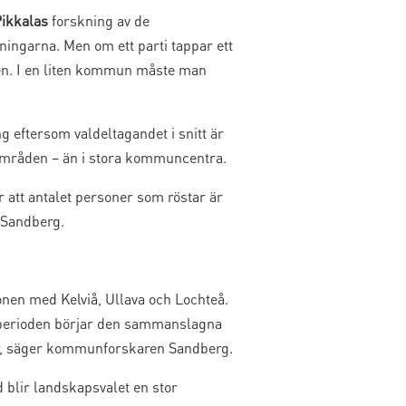
Pikkalas
forskning av de
ngarna. Men om ett parti tappar ett
elsen. I en liten kommun måste man
g eftersom valdeltagandet i snitt är
dområden – än i stora kommuncentra.
 att antalet personer som röstar är
 Sandberg.
ionen med Kelviå, Ullava och Lochteå.
valperioden börjar den sammanslagna
r, säger kommunforskaren Sandberg.
d blir landskapsvalet en stor