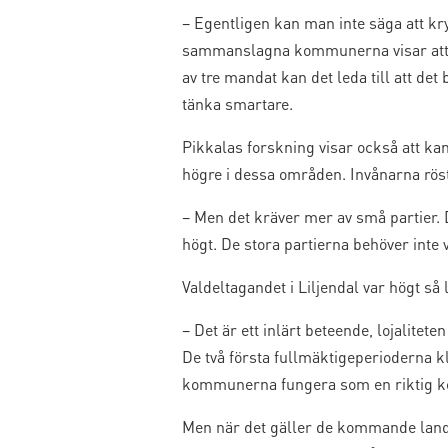
– Egentligen kan man inte säga att kr
sammanslagna kommunerna visar att in
av tre mandat kan det leda till att de
tänka smartare.
Pikkalas forskning visar också att ka
högre i dessa områden. Invånarna rös
– Men det kräver mer av små partier. 
högt. De stora partierna behöver inte
Valdeltagandet i Liljendal var högt s
– Det är ett inlärt beteende, lojalitet
De två första fullmäktigeperioderna k
kommunerna fungera som en riktig k
Men när det gäller de kommande landska