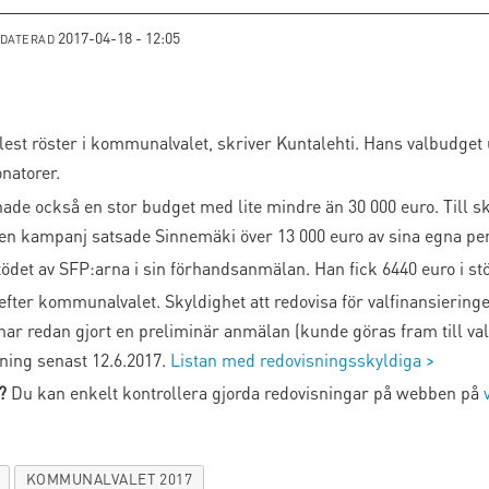
2017-04-18 - 12:05
PDATERAD
lest röster i kommunalvalet, skriver Kuntalehti. Hans valbudget 
onatorer.
hade också en stor budget med lite mindre än 30 000 euro. Till s
gen kampanj satsade Sinnemäki över 13 000 euro av sina egna pe
ödet av SFP:arna i sin förhandsanmälan. Han fick 6440 euro i st
fter kommunalvalet. Skyldighet att redovisa för valfinansieringen
har redan gjort en preliminär anmälan (kunde göras fram till val
ning senast 12.6.2017.
Listan med redovisningsskyldiga >
?
Du kan enkelt kontrollera gjorda redovisningar på webben på
KOMMUNALVALET 2017