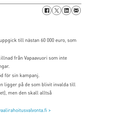
uppgick till nästan 60 000 euro, som
killnad från Vapaavuori som inte
ngar.
öd för sin kampanj.
 ligger på de som blivit invalda till
et), men den skall alltså
vaalirahoitusvalvonta.fi >