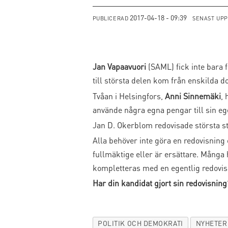
2017-04-18 - 09:39
PUBLICERAD
SENAST UP
Jan Vapaavuori
(SAML) fick inte bara f
till största delen kom från enskilda d
Tvåan i Helsingfors,
Anni Sinnemäki
, 
använde några egna pengar till sin e
Jan D. Okerblom redovisade största st
Alla behöver inte göra en redovisning e
fullmäktige eller är ersättare. Många 
kompletteras med en egentlig redovis
Har din kandidat gjort sin redovisning
POLITIK OCH DEMOKRATI
NYHETER