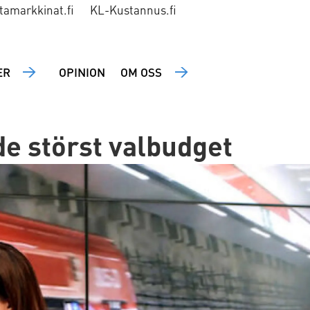
tamarkkinat.fi
KL-Kustannus.fi
ER
OPINION
OM OSS
e störst valbudget