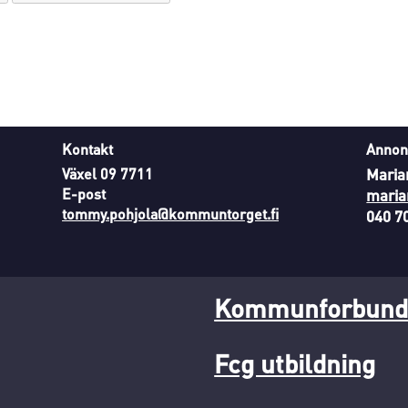
Kontakt
Annon
Växel 09 7711
Maria
E-post
maria
tommy.pohjola@kommuntorget.fi
040 7
Kommunforbunde
Fcg utbildning