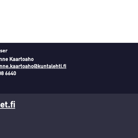
ser
nne Kaartoaho
nne.kaartoaho@kuntalehti.fi
08 6640
t.fi