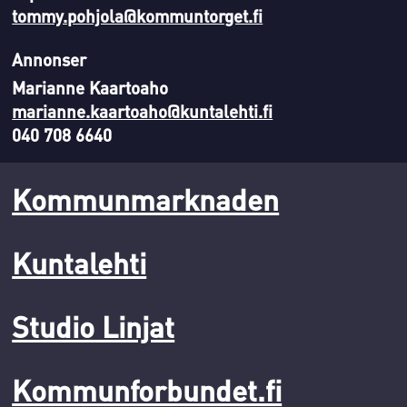
tommy.pohjola@kommuntorget.fi
Annonser
Marianne Kaartoaho
marianne.kaartoaho@kuntalehti.fi
040 708 6640
Kommunmarknaden
Kuntalehti
Studio Linjat
Kommunforbundet.fi