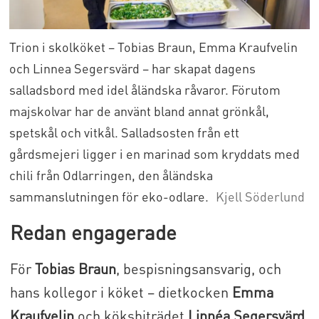
Trion i skolköket – Tobias Braun, Emma Kraufvelin
och Linnea Segersvärd – har skapat dagens
salladsbord med idel åländska råvaror. Förutom
majskolvar har de använt bland annat grönkål,
spetskål och vitkål. Salladsosten från ett
gårdsmejeri ligger i en marinad som kryddats med
chili från Odlarringen, den åländska
sammanslutningen för eko-odlare.
Kjell Söderlund
Redan engagerade
För
Tobias Braun
, bespisningsansvarig, och
hans kollegor i köket – dietkocken
Emma
Kraufvelin
och köksbiträdet
Linnéa Segersvärd