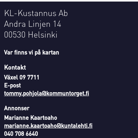
KL-Kustannus Ab
Andra Linjen 14
00530 Helsinki
Var finns vi på kartan
Kontakt
Växel 09 7711
E-post
tommy.pohjola@kommuntorget.fi
Annonser
Marianne Kaartoaho
marianne.kaartoaho@kuntalehti.fi
040 708 6640