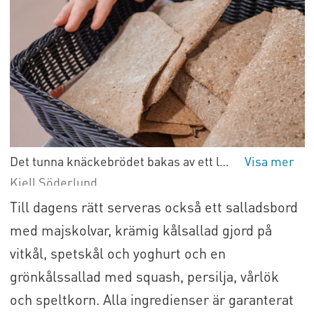
stöder lokala råvaror och tjänster och
för något som är helåländskt.
Intresset var stort. Potten fördelades
mellan de deltagande köken utgående
från deras klientantal och räckte till
3,80 euro extra per portion.
Det tunna knäckebrödet bakas av ett lokalt bageri som använder åländskt mjöl. Personalen i köket bakar också en hel del bröd själva, givetvis av ekologiskt mjöl från en lokal leverantör.
Kjell Söderlund
Till dagens rätt serveras också ett salladsbord
med majskolvar, krämig kålsallad gjord på
vitkål, spetskål och yoghurt och en
grönkålssallad med squash, persilja, vårlök
och speltkorn. Alla ingredienser är garanterat