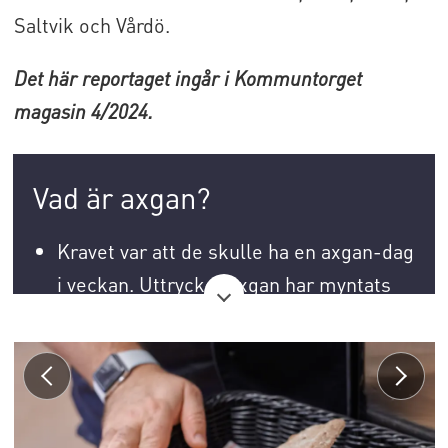
Saltvik och Vårdö.
Det här reportaget ingår i Kommuntorget
magasin 4/2024.
Vad är axgan?
Kravet var att de skulle ha en axgan-dag
i veckan. Uttrycket axgan har myntats
på Åland och är en lek med Ålands
domännamn ax och stavelsen gan från
vegan.
Axgan kan stå både för en person som