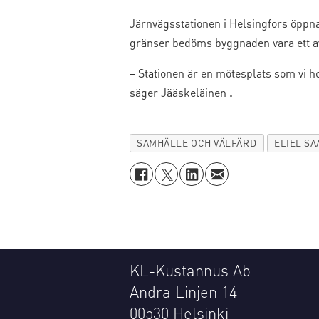
Järnvägsstationen i Helsingfors öppna
gränser bedöms byggnaden vara ett av d
– Stationen är en mötesplats som vi h
säger Jääskeläinen
.
SAMHÄLLE OCH VÄLFÄRD
ELIEL S
KL-Kustannus Ab
Andra Linjen 14
00530 Helsinki