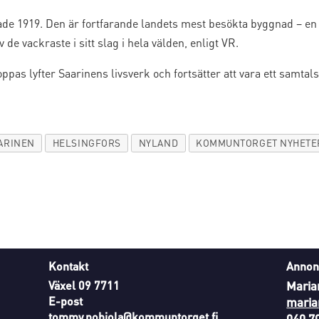
de 1919. Den är fortfarande landets mest besökta byggnad – en 
e vackraste i sitt slag i hela välden, enligt VR.
oppas lyfter Saarinens livsverk och fortsätter att vara ett sam
AARINEN
HELSINGFORS
NYLAND
KOMMUNTORGET NYHETE
Kontakt
Annon
Växel 09 7711
Maria
E-post
maria
tommy.pohjola@kommuntorget.fi
040 7