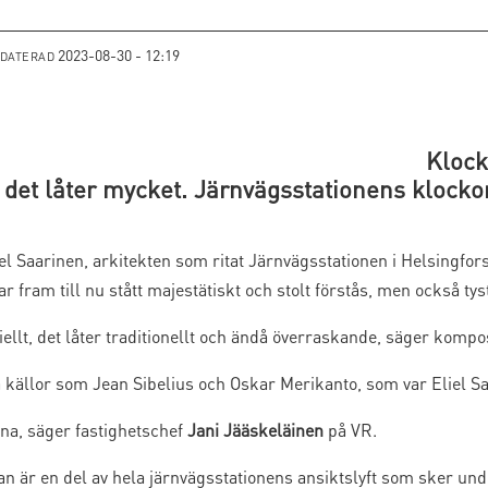
2023-08-30 - 12:19
PDATERAD
Klock
h det låter mycket. Järnvägsstationens klockor 
el Saarinen, arkitekten som ritat Järnvägsstationen i Helsingfor
 fram till nu stått majestätiskt och stolt förstås, men också tyst
ellt, det låter traditionellt och ändå överraskande, säger komp
källor som Jean Sibelius och Oskar Merikanto, som var Eliel Sa
sna, säger fastighetschef
Jani Jääskeläinen
på VR.
 är en del av hela järnvägsstationens ansiktslyft som sker unde