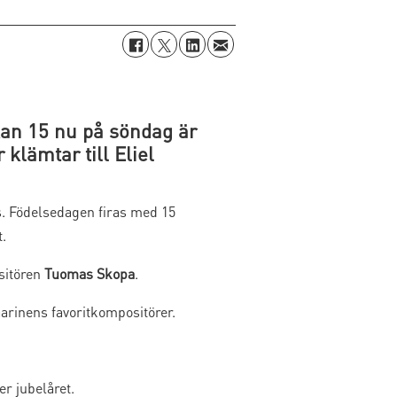
an 15 nu på söndag är
klämtar till Eliel
s. Födelsedagen firas med 15
.
ositören
Tuomas Skopa
.
arinens favoritkompositörer.
r jubelåret.