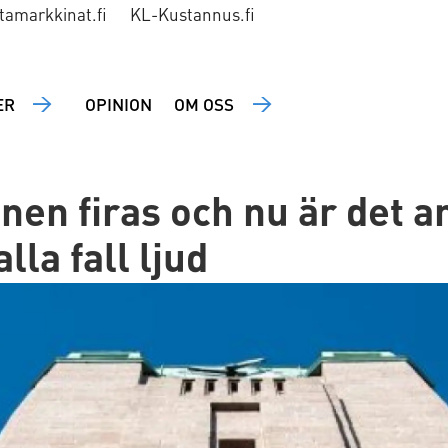
tamarkkinat.fi
KL-Kustannus.fi
ER
OPINION
OM OSS
nen firas och nu är det a
alla fall ljud