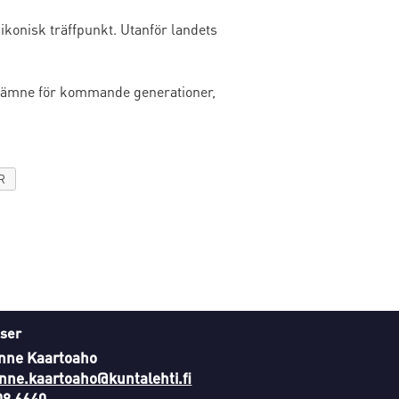
ikonisk träffpunkt. Utanför landets
talsämne för kommande generationer,
R
ser
nne Kaartoaho
nne.kaartoaho@kuntalehti.fi
08 6640