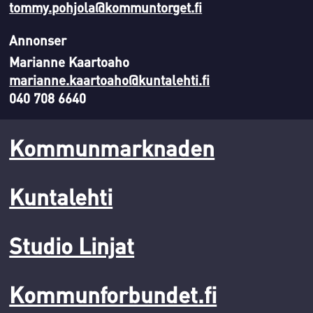
tommy.pohjola@kommuntorget.fi
Annonser
Marianne Kaartoaho
marianne.kaartoaho@kuntalehti.fi
040 708 6640
Kommunmarknaden
Kuntalehti
Studio Linjat
Kommunforbundet.fi