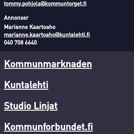
tommy.pohjola@kommuntorget.fi
Annonser
Marianne Kaartoaho
marianne.kaartoaho@kuntalehti.fi
040 708 6640
Kommunmarknaden
Kuntalehti
Studio Linjat
Kommunforbundet.fi