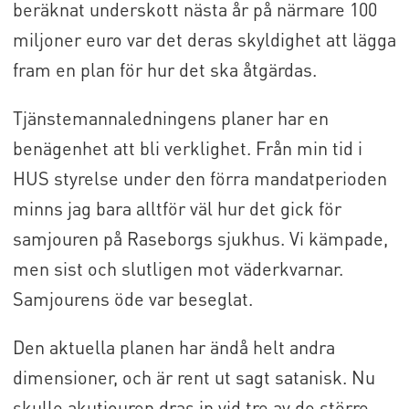
beräknat underskott nästa år på närmare 100
miljoner euro var det deras skyldighet att lägga
fram en plan för hur det ska åtgärdas.
Tjänstemannaledningens planer har en
benägenhet att bli verklighet. Från min tid i
HUS styrelse under den förra mandatperioden
minns jag bara alltför väl hur det gick för
samjouren på Raseborgs sjukhus. Vi kämpade,
men sist och slutligen mot väderkvarnar.
Samjourens öde var beseglat.
Den aktuella planen har ändå helt andra
dimensioner, och är rent ut sagt satanisk. Nu
skulle akutjouren dras in vid tre av de större