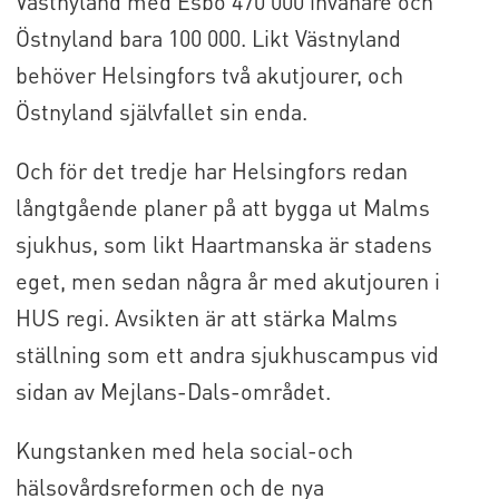
Västnyland med Esbo 470 000 invånare och
Östnyland bara 100 000. Likt Västnyland
behöver Helsingfors två akutjourer, och
Östnyland självfallet sin enda.
Och för det tredje har Helsingfors redan
långtgående planer på att bygga ut Malms
sjukhus, som likt Haartmanska är stadens
eget, men sedan några år med akutjouren i
HUS regi. Avsikten är att stärka Malms
ställning som ett andra sjukhuscampus vid
sidan av Mejlans-Dals-området.
Kungstanken med hela social-och
hälsovårdsreformen och de nya