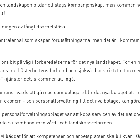
ch landskapen bildar ett slags kompanjonskap, man kommer he
lt!
ttningen av långtidsarbetslösa.
entralerna) som skapar förutsättningarna, men det är i kommu
bra bit på väg i förberedelserna för det nya landskapet. För e
ns med Österbottens förbund och sjukvårdsdistriktet ett gem
T-tjänster delvis kommer att ingå.
ner valde att gå med som delägare blir det nya bolaget ett inh
in ekonomi- och personalförvaltning till det nya bolaget kan gör
h personalförvaltningsbolaget var att köpa servicen av det natio
ndats i samband med vård- och landskapsreformen.
 vi bäddat för att kompetenser och arbetsplatser ska bli kvar i