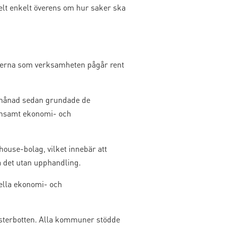
lt enkelt överens om hur saker ska
nerna som verksamheten pågår rent
n månad sedan grundade de
ensamt ekonomi- och
ouse-bolag, vilket innebär att
a det utan upphandling.
nella ekonomi- och
 Österbotten. Alla kommuner stödde