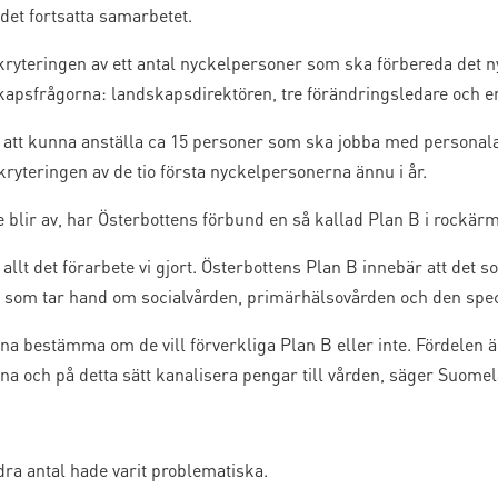
 det fortsatta samarbetet.
kryteringen av ett antal nyckelpersoner som ska förbereda det nya
apsfrågorna: landskapsdirektören, tre förändringsledare och en
 att kunna anställa ca 15 personer som ska jobba med personala
ryteringen av de tio första nyckelpersonerna ännu i år.
e blir av, har Österbottens förbund en så kallad Plan B i rockär
 allt det förarbete vi gjort. Österbottens Plan B innebär att det 
nd som tar hand om socialvården, primärhälsovården och den spec
a bestämma om de vill förverkliga Plan B eller inte. Fördelen ä
a och på detta sätt kanalisera pengar till vården, säger Suomel
dra antal hade varit problematiska.