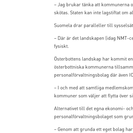
– Jag brukar tänka att kommunerna o
skötas. Staten kan inte lagstiftat om al
Suomela drar paralleller till sysselsä
– Där är det landskapen (idag NMT-c
fysiskt.
Österbottens landskap har kommit en 
österbottniska kommunerna tillsamma
personalförvaltningsbolag där även IC
– I och med att samtliga medlemskommu
kommuner som väljer att flytta över s
Alternativet till det egna ekonomi- oc
personalförvaltningsbolaget som gru
– Genom att grunda ett eget bolag har