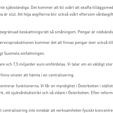
e självständiga. Det kommer att bli svårt att skaffa tilläggsmedel
är slut. Att höja avgifterna blir också svårt eftersom vårdavgi
 begränsad beskattningsrätt så småningom. Pengar är nödvändig
serviceproduktionen kommer det att finnas pengar över också till
igt Suomela omfattningen.
re och 7,5 miljarder euro omfördelas. Vi talar om en väldigt stor
inns vinster att hämta i en centralisering.
trerar funktionerna. Vi får en myndighet i Österbotten i stället
k, ett sjukvårdsdistrikt och så vidare i Österbotten. Efter refor
centralisering inte innebär att verksamheten fysiskt koncentreras