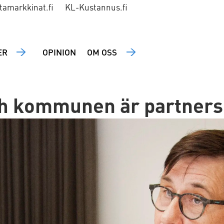
tamarkkinat.fi
KL-Kustannus.fi
ER
OPINION
OM OSS
h kommunen är partners