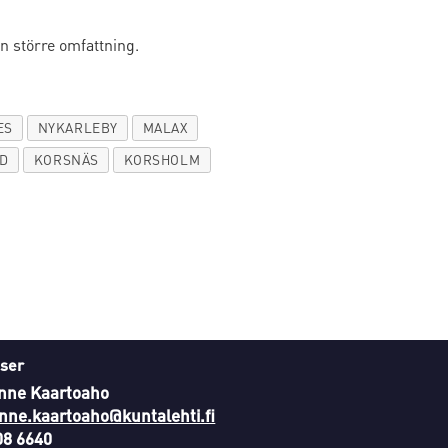
en större omfattning.
ES
NYKARLEBY
MALAX
AD
KORSNÄS
KORSHOLM
ser
nne Kaartoaho
nne.kaartoaho@kuntalehti.fi
08 6640