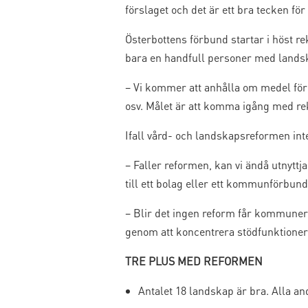
förslaget och det är ett bra tecken för
Österbottens förbund startar i höst re
bara en handfull personer med landsk
– Vi kommer att anhålla om medel för
osv. Målet är att komma igång med rek
Ifall vård- och landskapsreformen int
– Faller reformen, kan vi ändå utnyttja
till ett bolag eller ett kommunförbu
– Blir det ingen reform får kommunern
genom att koncentrera stödfunktionern
TRE PLUS MED REFORMEN
Antalet 18 landskap är bra. Alla an