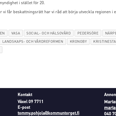
yndighet i stället för 20.
 vi får beskattningsrätt har vi råd att börja utveckla regionen i 
MEN
VASA
SOCIAL- OCH HÄLSOVÅRD
PEDERSÖRE
NÄRP
LANDSKAPS- OCH VÅRDREFORMEN
KRONOBY
KRISTINEST
Kontakt
Annon
Växel 09 7711
Maria
E-post
maria
tommy.pohjola@kommuntorget.fi
040 7