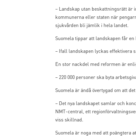
– Landskap utan beskattningsrätt är int
kommunerna eller staten när pengarna 
sjukvården bli jämlik i hela landet.
Suomela tippar att landskapen får en
– Ifall landskapen lyckas effektivera 
En stor nackdel med reformen är enl
– 220 000 personer ska byta arbetsgiva
Suomela är ändå övertygad om att det f
– Det nya landskapet samlar och koncen
NMT-central, ett regionförvaltningsver
viss skillnad.
Suomela är noga med att poängtera att 