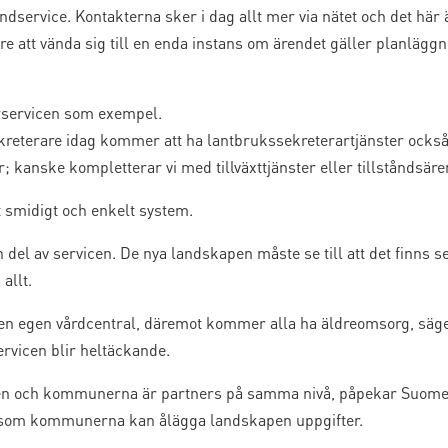
kundservice. Kontakterna sker i dag allt mer via nätet och det hä
are att vända sig till en enda instans om ärendet gäller planlägg
servicen som exempel.
terare idag kommer att ha lantbrukssekreterartjänster också 
ner; kanske kompletterar vi med tillväxttjänster eller tillståndsär
t smidigt och enkelt system.
n del av servicen. De nya landskapen måste se till att det finns 
allt.
en egen vårdcentral, däremot kommer alla ha äldreomsorg, säge
servicen blir heltäckande.
kapen och kommunerna är partners på samma nivå, påpekar Suome
e som kommunerna kan ålägga landskapen uppgifter.