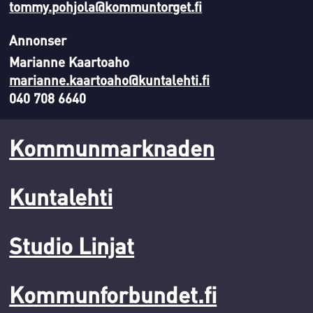
tommy.pohjola@kommuntorget.fi
Annonser
Marianne Kaartoaho
marianne.kaartoaho@kuntalehti.fi
040 708 6640
Kommunmarknaden
Kuntalehti
Studio Linjat
Kommunforbundet.fi