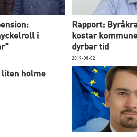
pension:
Rapport: Byråkra
ckelroll i
kostar kommuner
ar"
dyrbar tid
2019-08-02
 liten holme