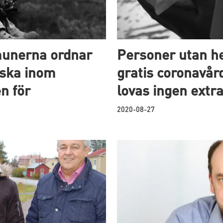
munerna ordnar
Personer utan 
nska inom
gratis coronavå
n för
lovas ingen extra
2020-08-27