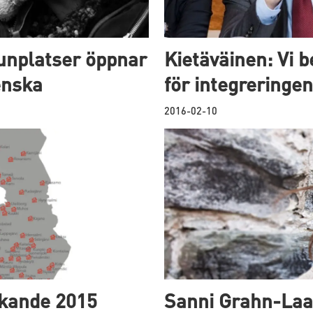
unplatser öppnar
Kietäväinen: Vi 
enska
för integreringe
2016-02-10
kande 2015
Sanni Grahn-Laa