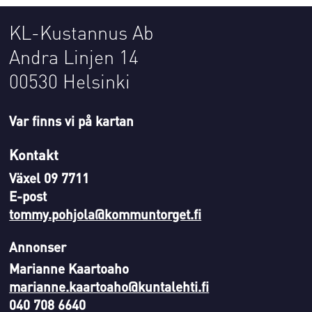
KL-Kustannus Ab
Andra Linjen 14
00530 Helsinki
Var finns vi på kartan
Kontakt
Växel 09 7711
E-post
tommy.pohjola@kommuntorget.fi
Annonser
Marianne Kaartoaho
marianne.kaartoaho@kuntalehti.fi
040 708 6640