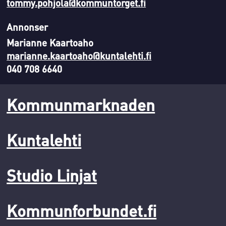
tommy.pohjola@kommuntorget.fi
Annonser
Marianne Kaartoaho
marianne.kaartoaho@kuntalehti.fi
040 708 6640
Kommunmarknaden
Kuntalehti
Studio Linjat
Kommunforbundet.fi