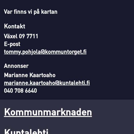
Var finns vi på kartan
Kontakt
Växel 09 7711
E-post
tommy.pohjola@kommuntorget.fi
Annonser
Marianne Kaartoaho
marianne.kaartoaho@kuntalehti.fi
040 708 6640
Kommunmarknaden
Kuntalehti