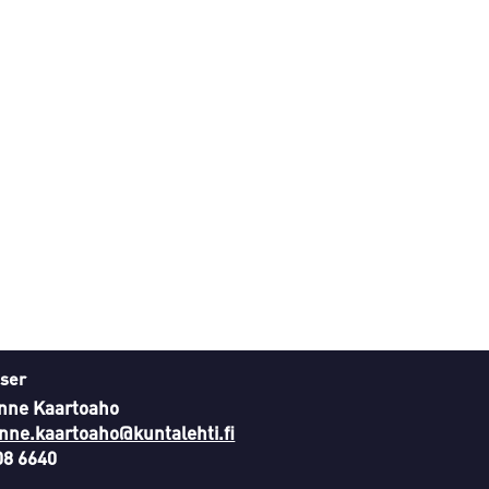
ser
nne Kaartoaho
nne.kaartoaho@kuntalehti.fi
08 6640