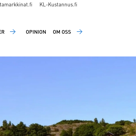
tamarkkinat.fi
KL-Kustannus.fi
ER
OPINION
OM OSS