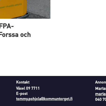
 FPA-
Forssa och
Kontakt
Annon
Växel 09 7711
Maria
E-post
maria
tommy.pohjola@kommuntorget.fi
040 7