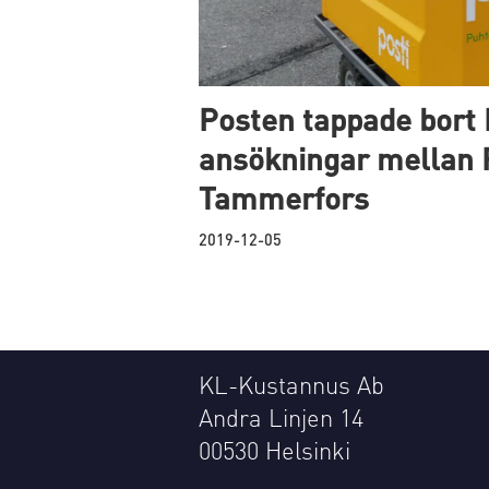
Posten tappade bort
ansökningar mellan 
Tammerfors
2019-12-05
KL-Kustannus Ab
Andra Linjen 14
00530 Helsinki