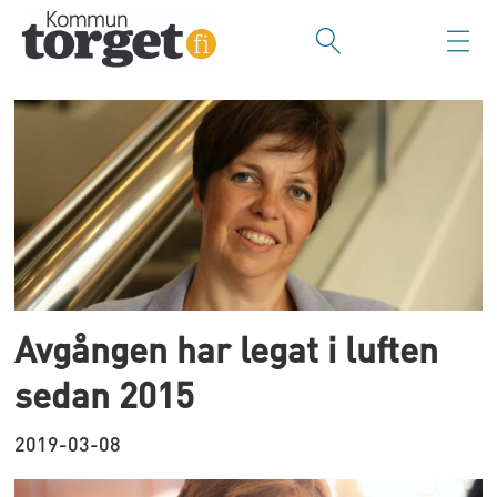
Tag:
regeringen
och
reformerna
faller
Avgången har legat i luften
sedan 2015
2019-03-08