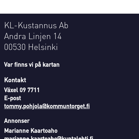
KL-Kustannus Ab
Andra Linjen 14
00530 Helsinki
Var finns vi på kartan
Kontakt
Växel 09 7711
E-post
tommy.pohjola@kommuntorget.fi
Annonser
Marianne Kaartoaho
marianne.kaartoaho@kuntalehti.fi