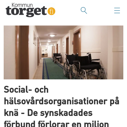
Tag:
soste
Social- och
hälsovårdsorganisationer på
knä - De synskadades
förbund förlorar en miljon