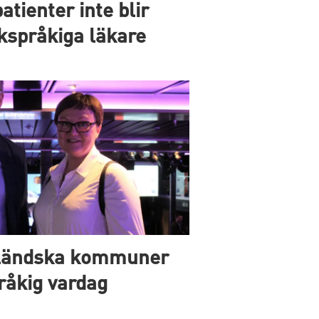
tienter inte blir
skspråkiga läkare
oländska kommuner
pråkig vardag