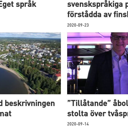
#Eget språk
svenskspråkiga pa
förstådda av fin
2020-09-23
id beskrivningen
”Tillåtande” åb
mat
stolta över tvås
2020-09-14