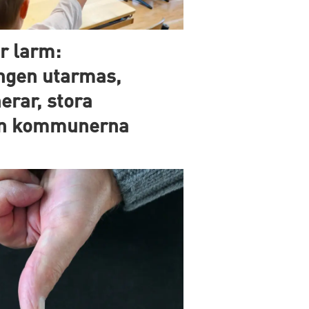
r larm:
ngen utarmas,
erar, stora
lan kommunerna