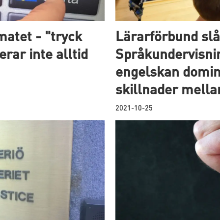
atet - "tryck
Lärarförbund slå
rar inte alltid
Språkundervisni
engelskan domin
skillnader mel
2021-10-25