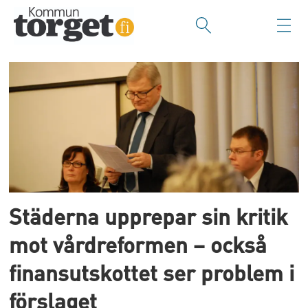
Tag:
städernas
nätverk
Städerna upprepar sin kritik
mot vårdreformen – också
finansutskottet ser problem i
förslaget