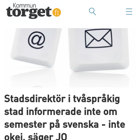
Tag:
tvåspråkiga
skolor
Stadsdirektör i tvåspråkig
stad informerade inte om
semester på svenska - inte
okej, säger JO