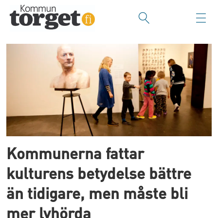
Tag:
undervisnings-
och
kulturministeriet
Kommunerna fattar
kulturens betydelse bättre
än tidigare, men måste bli
mer lyhörda