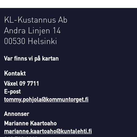
KL-Kustannus Ab
Andra Linjen 14
00530 Helsinki
Var finns vi på kartan
Kontakt
Växel 09 7711
E-post
tommy.pohjola@kommuntorget.fi
Annonser
Marianne Kaartoaho
marianne.kaartoaho@kuntalehti.fi