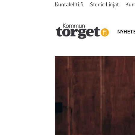
Kuntalehti.fi
Studio Linjat
Kun
NYHET
Tag:
utbildning
på
andra
stadiet