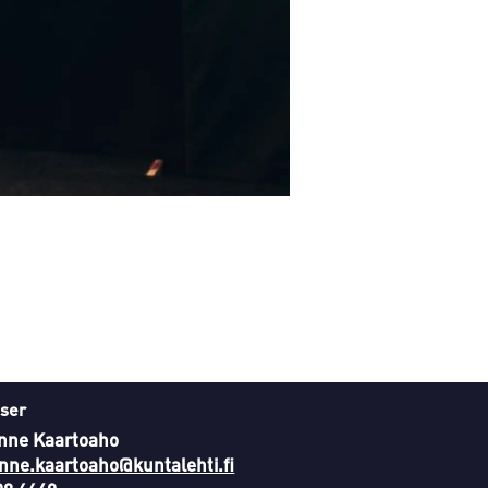
ser
nne Kaartoaho
nne.kaartoaho@kuntalehti.fi