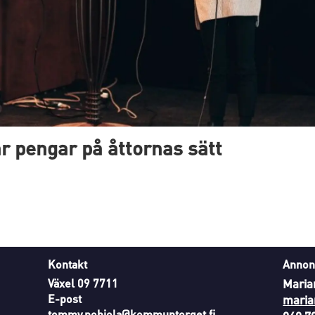
 pengar på åttornas sätt
Kontakt
Annon
Växel 09 7711
Maria
E-post
maria
tommy.pohjola@kommuntorget.fi