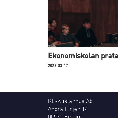
Ekonomiskolan pratar
2023-03-17
KL-Kustannus Ab
Andra Linjen 14
00530 Helsinki