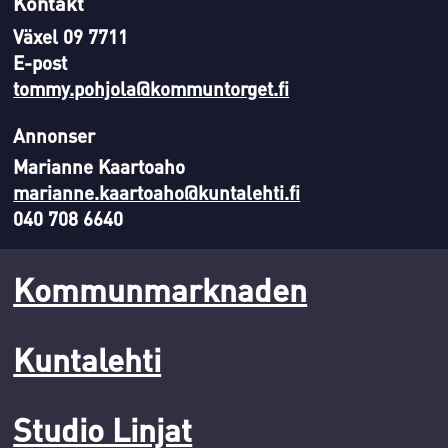
Kontakt
Växel 09 7711
E-post
tommy.pohjola@kommuntorget.fi
Annonser
Marianne Kaartoaho
marianne.kaartoaho@kuntalehti.fi
040 708 6640
Kommunmarknaden
Kuntalehti
Studio Linjat