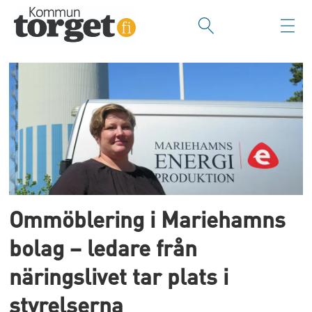
Tag:
bolagisering
Ommöblering i Mariehamns
bolag – ledare från
näringslivet tar plats i
styrelserna