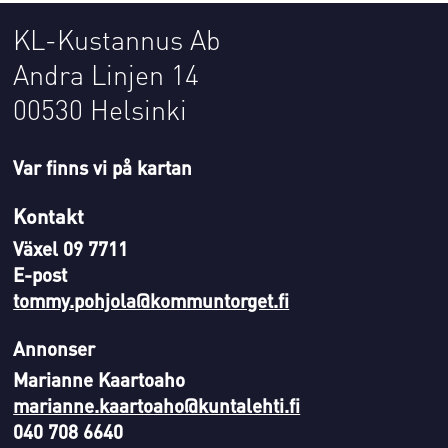
KL-Kustannus Ab
Andra Linjen 14
00530 Helsinki
Var finns vi på kartan
Kontakt
Växel 09 7711
E-post
tommy.pohjola@kommuntorget.fi
Annonser
Marianne Kaartoaho
marianne.kaartoaho@kuntalehti.fi
040 708 6640