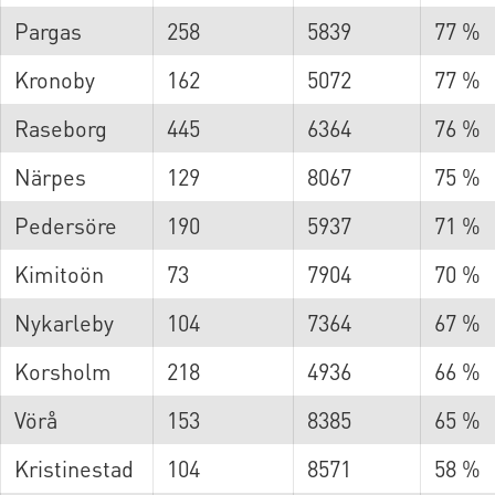
Pargas
258
5839
77 %
Kronoby
162
5072
77 %
Raseborg
445
6364
76 %
Närpes
129
8067
75 %
Pedersöre
190
5937
71 %
Kimitoön
73
7904
70 %
Nykarleby
104
7364
67 %
Korsholm
218
4936
66 %
Vörå
153
8385
65 %
Kristinestad
104
8571
58 %