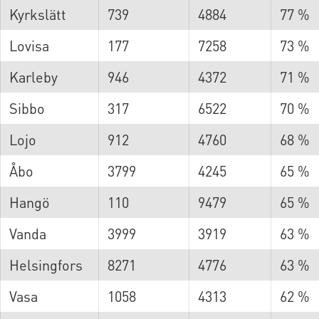
Kyrkslätt
739
4884
77 %
Lovisa
177
7258
73 %
Karleby
946
4372
71 %
Sibbo
317
6522
70 %
Lojo
912
4760
68 %
Åbo
3799
4245
65 %
Hangö
110
9479
65 %
Vanda
3999
3919
63 %
Helsingfors
8271
4776
63 %
Vasa
1058
4313
62 %