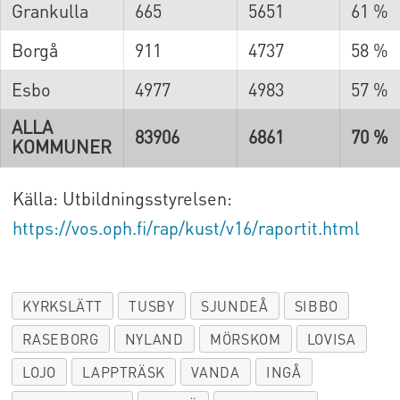
Grankulla
665
5651
61 %
Borgå
911
4737
58 %
Esbo
4977
4983
57 %
ALLA
83906
6861
70 %
KOMMUNER
Källa: Utbildningsstyrelsen:
https://vos.oph.fi/rap/kust/v16/raportit.html
KYRKSLÄTT
TUSBY
SJUNDEÅ
SIBBO
RASEBORG
NYLAND
MÖRSKOM
LOVISA
LOJO
LAPPTRÄSK
VANDA
INGÅ