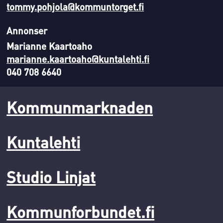
tommy.pohjola@kommuntorget.fi
Annonser
Marianne Kaartoaho
marianne.kaartoaho@kuntalehti.fi
040 708 6640
Kommunmarknaden
Kuntalehti
Studio Linjat
Kommunforbundet.fi