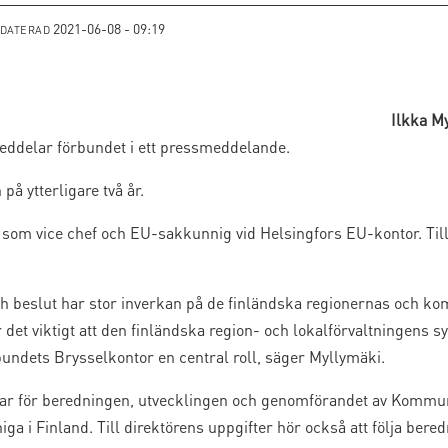
2021-06-08 - 09:19
PDATERAD
Ilkka M
ddelar förbundet i ett pressmeddelande.
på ytterligare två år.
om vice chef och EU-sakkunnig vid Helsingfors EU-kontor. Till 
h beslut har stor inverkan på de finländska regionernas och 
det viktigt att den finländska region- och lokalförvaltningens sy
ndets Brysselkontor en central roll, säger Myllymäki.
arar för beredningen, utvecklingen och genomförandet av Komm
i Finland. Till direktörens uppgifter hör också att följa beredn