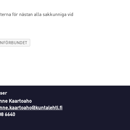
terna för nästan alla sakkunniga vid
NFÖRBUNDET
ser
nne Kaartoaho
nne.kaartoaho@kuntalehti.fi
08 6640