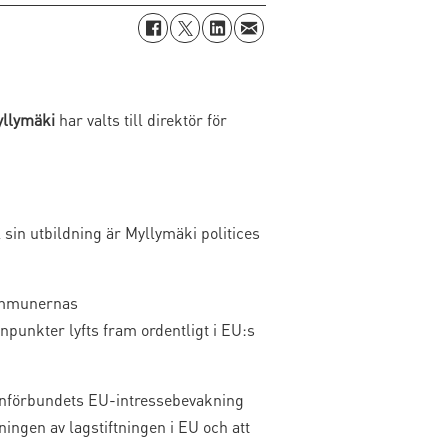
yllymäki
har valts till direktör för
sin utbildning är Myllymäki politices
kommunernas
npunkter lyfts fram ordentligt i EU:s
unförbundets EU-intressebevakning
ingen av lagstiftningen i EU och att