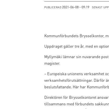
2021-06-08 - 09:19
PUBLICERAD
SENAST UP
Kommunförbundets Brysselkontor, me
Uppdraget gäller tre år, med en option 
Myllymäki lämnar sin nuvarande post s
magister.
– Europeiska unionens verksamhet oc
verksamhetsförutsättningar. Därför är 
beslutsfattande. Här har Kommunförbu
Direktören för Brysselkontoret ansv
tillsammans med förbundets sakkunniga 