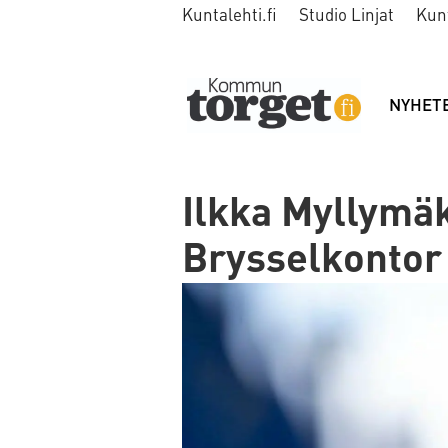
Kuntalehti.fi
Studio Linjat
Kun
NYHET
Ilkka Myllymä
Brysselkontor