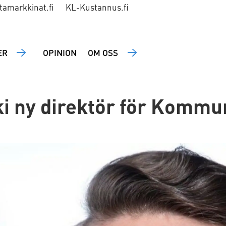
tamarkkinat.fi
KL-Kustannus.fi
ER
OPINION
OM OSS
ki ny direktör för Komm