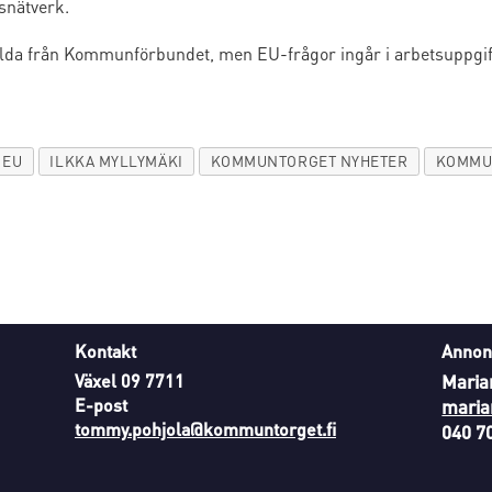
snätverk.
ällda från Kommunförbundet, men EU-frågor ingår i arbetsuppgif
EU
ILKKA MYLLYMÄKI
KOMMUNTORGET NYHETER
KOMMU
Kontakt
Annon
Växel 09 7711
Maria
E-post
maria
tommy.pohjola@kommuntorget.fi
040 7