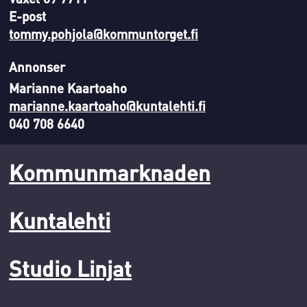
E-post
tommy.pohjola@kommuntorget.fi
Annonser
Marianne Kaartoaho
marianne.kaartoaho@kuntalehti.fi
040 708 6640
Kommunmarknaden
Kuntalehti
Studio Linjat