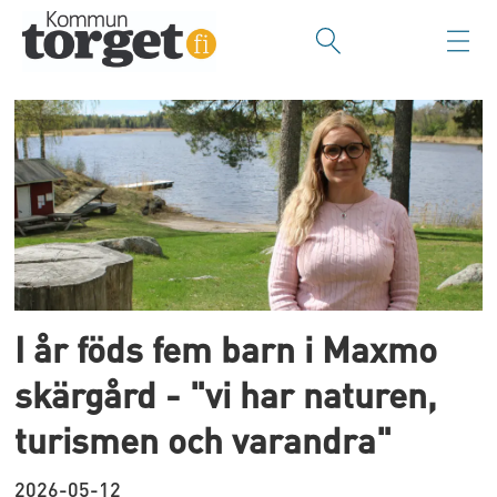
Tag:
leena
nikkari-
östman
I år föds fem barn i Maxmo
skärgård - "vi har naturen,
turismen och varandra"
2026-05-12