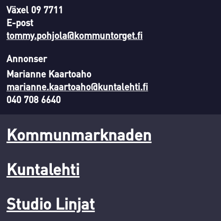
Växel 09 7711
E-post
tommy.pohjola@kommuntorget.fi
Annonser
Marianne Kaartoaho
marianne.kaartoaho@kuntalehti.fi
040 708 6640
Kommunmarknaden
Kuntalehti
Studio Linjat