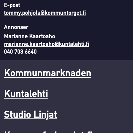
E-post
tommy.pohjola@kommuntorget.fi
Annonser
Marianne Kaartoaho
marianne.kaartoaho@kuntalehti.fi
040 708 6640
Kommunmarknaden
Kuntalehti
Studio Linjat