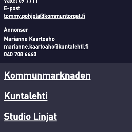
Växel 09 7711
E-post
tommy.pohjola@kommuntorget.fi
Annonser
Marianne Kaartoaho
marianne.kaartoaho@kuntalehti.fi
040 708 6640
Kommunmarknaden
Kuntalehti
Studio Linjat