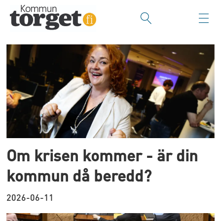
Tag:
styrning
och
beslut
Om krisen kommer - är din
kommun då beredd?
2026-06-11